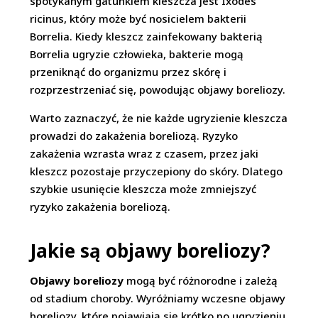
spotykanym gatunkiem kleszcza jest Ixodes
ricinus, który może być nosicielem bakterii
Borrelia. Kiedy kleszcz zainfekowany bakterią
Borrelia ugryzie człowieka, bakterie mogą
przeniknąć do organizmu przez skórę i
rozprzestrzeniać się, powodując objawy boreliozy.
Warto zaznaczyć, że nie każde ugryzienie kleszcza
prowadzi do zakażenia boreliozą. Ryzyko
zakażenia wzrasta wraz z czasem, przez jaki
kleszcz pozostaje przyczepiony do skóry. Dlatego
szybkie usunięcie kleszcza może zmniejszyć
ryzyko zakażenia boreliozą.
Jakie są objawy boreliozy?
Objawy boreliozy
mogą być różnorodne i zależą
od stadium choroby. Wyróżniamy wczesne objawy
boreliozy, które pojawiają się krótko po ugryzieniu