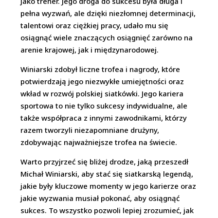
jako trener. Jego droga do sukcesu była długa i
pełna wyzwań, ale dzięki niezłomnej determinacji,
talentowi oraz ciężkiej pracy, udało mu się
osiągnąć wiele znaczących osiągnięć zarówno na
arenie krajowej, jak i międzynarodowej.
Winiarski zdobył liczne trofea i nagrody, które
potwierdzają jego niezwykłe umiejętności oraz
wkład w rozwój polskiej siatkówki. Jego kariera
sportowa to nie tylko sukcesy indywidualne, ale
także współpraca z innymi zawodnikami, którzy
razem tworzyli niezapomniane drużyny,
zdobywając najważniejsze trofea na świecie.
Warto przyjrzeć się bliżej drodze, jaką przeszedł
Michał Winiarski, aby stać się siatkarską legendą,
jakie były kluczowe momenty w jego karierze oraz
jakie wyzwania musiał pokonać, aby osiągnąć
sukces. To wszystko pozwoli lepiej zrozumieć, jak