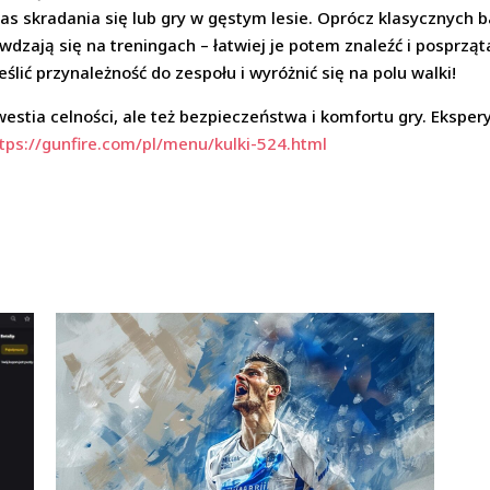
s skradania się lub gry w gęstym lesie. Oprócz klasycznych ba
wdzają się na treningach – łatwiej je potem znaleźć i posprząt
ić przynależność do zespołu i wyróżnić się na polu walki!
estia celności, ale też bezpieczeństwa i komfortu gry. Ekspery
tps://gunfire.com/pl/menu/kulki-524.html