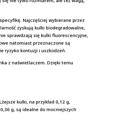
 się nie tylko rozmiarem, ale też wagą,
specyfikę. Najczęściej wybierane przez
larność zyskują kulki biodegradowalne,
ie sprawdzają się kulki fluorescencyjne,
alowe natomiast przeznaczone są
e ryzyko kontuzji i uszkodzeń.
ynka z naświetlaczem. Dzięki temu
żejsze kulki, na przykład 0,12 g,
 0,36 g, są idealne do mocniejszych