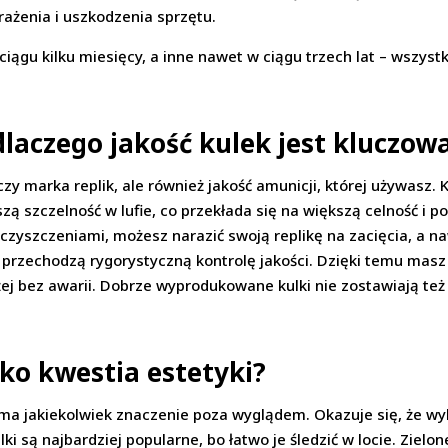
żenia i uszkodzenia sprzętu.
w ciągu kilku miesięcy, a inne nawet w ciągu trzech lat – wszy
laczego jakość kulek jest kluczow
czy marka replik, ale również jakość amunicji, której używasz. K
 szczelność w lufie, co przekłada się na większą celność i pow
eczyszczeniami, możesz narazić swoją replikę na zacięcia, a 
przechodzą rygorystyczną kontrolę jakości. Dzięki temu masz 
ej bez awarii. Dobrze wyprodukowane kulki nie zostawiają też 
lko kwestia estetyki?
k ma jakiekolwiek znaczenie poza wyglądem. Okazuje się, że w
i są najbardziej popularne, bo łatwo je śledzić w locie. Zielon