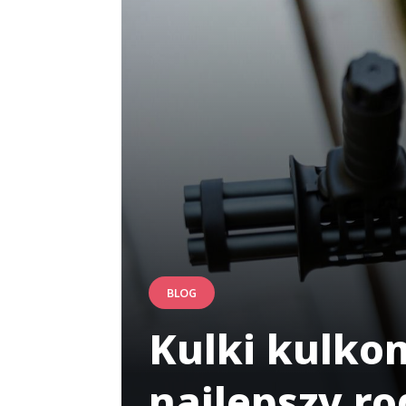
BLOG
Kulki kulko
najlepszy ro