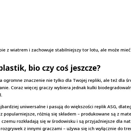
obie z wiatrem i zachowuje stabilniejszy tor lotu, ale może mie
astik, bio czy coś jeszcze?
 ogromne znaczenie nie tylko dla Twojej repliki, ale też dla ś
anie. Coraz więcej graczy wybiera jednak kulki biodegradowaln
l.
ajbardziej uniwersalne i pasują do większości replik ASG, dlat
z popularniejsze, różnią się składem – produkowane są z mater
i czemu rozkładają się w środowisku i są przyjaźniejsze dla n
 rozgrywek z innymi graczami – używa się ich wyłącznie do t