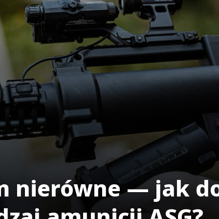
m nierówne — jak d
dzaj amunicji ASG?