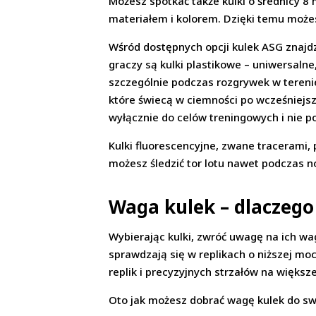
Możesz spotkać także kulki o średnicy 8 
materiałem i kolorem. Dzięki temu możes
Wśród dostępnych opcji kulek ASG znajdz
graczy są kulki plastikowe – uniwersaln
szczególnie podczas rozgrywek w terenie
które świecą w ciemności po wcześniejsz
wyłącznie do celów treningowych i nie p
Kulki fluorescencyjne, zwane tracerami, 
możesz śledzić tor lotu nawet podczas n
Waga kulek – dlaczego
Wybierając kulki, zwróć uwagę na ich wagę
sprawdzają się w replikach o niższej moc
replik i precyzyjnych strzałów na większe
Oto jak możesz dobrać wagę kulek do swoj